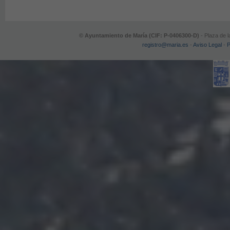
© Ayuntamiento de María (CIF: P-0406300-D)
- Plaza de l
registro@maria.es
-
Aviso Legal
-
P