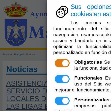
Sus opcione
cookies en est
Las cookies so
funcionamiento del sit
navegación, usamos cookie
sesión y brindarle un inic
El Ayuntami
optimizar la funcionali
personalizado en función d
Estas en:
Principal
- Noticias
Obligatorias
Se 
Noticias
la funcionalidad de
Funcionales
Est
ASISTENCIA ECONÓMICA PAR
uso del Sitio 
SERVICIO DE TRANSPORTE D
mejorar el funcionamiento.
LOCALES DE LA PROVINCIA D
Personalizadas
LAS LIGAS EDUCATIVAS DEL
empresas publ