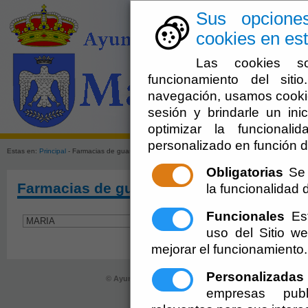
Sus opcione
cookies en est
Las cookies so
funcionamiento del sit
navegación, usamos cookie
sesión y brindarle un inic
El Ayuntami
optimizar la funcionali
personalizado en función d
Estas en:
Principal
- Farmacias de guardia - MARIA
Obligatorias
Se 
Farmacias de guardia - MARIA
la funcionalidad de
Funcionales
Est
uso del Sitio 
mejorar el funcionamiento.
Personalizadas
© Ayuntamiento de María (CIF: P-0406300-D)
- Plaza de l
empresas publ
registro@maria.es
-
Aviso Legal
-
P