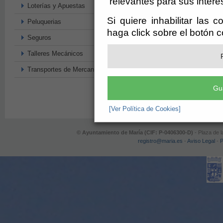
relevantes para sus intere
Loterías y Apuestas
Si quiere inhabilitar las 
Peluquerias
haga click sobre el botón 
Seguros
Talleres Mecánicos
Transportes de Mercancias
Gu
[Ver Política de Cookies]
© Ayuntamiento de María (CIF: P-0406300-D)
- Plaza de l
registro@maria.es
-
Aviso Legal
-
P