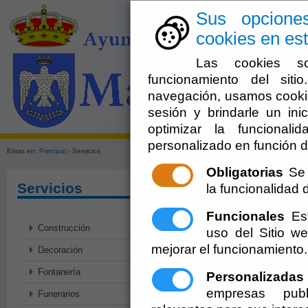
Sus opcione
cookies en est
Las cookies so
funcionamiento del sit
navegación, usamos cookie
sesión y brindarle un inic
El Ayuntami
optimizar la funcionali
personalizado en función d
Estas en:
Principal
- Servicios
Obligatorias
Se 
Servicios
la funcionalidad de
Funcionales
Est
Construcción
uso del Sitio 
mejorar el funcionamiento.
Decoración
Fontanería
Personalizadas
empresas publ
Funerarios