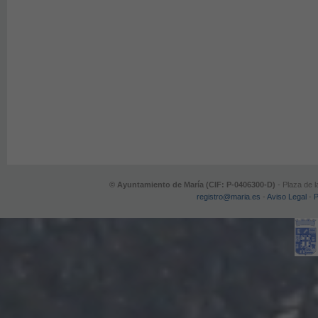
© Ayuntamiento de María (CIF: P-0406300-D)
- Plaza de l
registro@maria.es
-
Aviso Legal
-
P