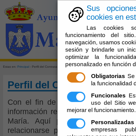
Sus opcione
cookies en est
Las cookies so
funcionamiento del sit
navegación, usamos cookie
sesión y brindarle un inic
El Ayuntami
optimizar la funcionali
personalizado en función d
Estas en:
Principal
- Perfil del Contratante.
09-08-2026 11:41:58
Obligatorias
Se 
Perfil del Contratante.
09-0
la funcionalidad de
Funcionales
Est
Con el fin de asegurar la transpar
uso del Sitio 
mejorar el funcionamiento.
información relativa a la actividad 
María. Aquí podrá consultarla, v
Personalizadas
empresas publ
relacionarse por vía telemática, ac